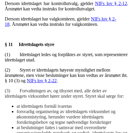
Dersom idrettslaget har kontrollutvalg, gjelder
NIFs lov § 2-12
.
Årsmøtet kan vedta instruks for kontrollutvalget.
Dersom idrettslaget har valgkomiteen, gjelder
NIFs lov § 2-
18
. Årsmøtet kan vedta instruks for valgkomiteen.
§ 11 Idrettslagets styre
(1) Idrettslaget ledes og forpliktes av styret, som representerer
idrettslaget utad.
(2) Styret er idrettslagets høyeste myndighet mellom
årsmøtene, men visse beslutninger kan kun vedtas av årsmøtet iht.
§ 10 (3) og
NIFs lov § 2-22
.
(3) Forvaltningen av, og tilsynet med, alle deler av
idrettslagets virksomhet hører under styret. Styret skal sørge for:
at idrettslagets formål ivaretas
forsvarlig organisering av idrettslagets virksomhet og
økonomistyring, herunder vurdere idrettslagets
forsikringsbehov og tegne nødvendige forsikringer
at beslutninger fattes i samsvar med overordnete
organisasjonsledds regelverk og vedtak, idrettslagets lov og