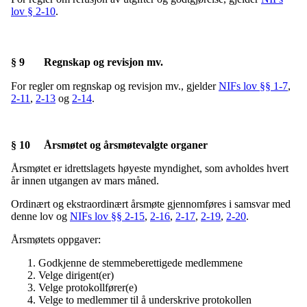
lov § 2-10
.
§ 9 Regnskap og revisjon mv.
For regler om regnskap og revisjon mv., gjelder
NIFs lov §§ 1-7
,
2-11
,
2-13
og
2-14
.
§ 10 Årsmøtet og årsmøtevalgte organer
Årsmøtet er idrettslagets høyeste myndighet, som avholdes hvert
år innen utgangen av mars måned.
Ordinært og ekstraordinært årsmøte gjennomføres i samsvar med
denne lov og
NIFs lov §§ 2-15
,
2-16
,
2-17
,
2-19
,
2-20
.
Årsmøtets oppgaver:
Godkjenne de stemmeberettigede medlemmene
Velge dirigent(er)
Velge protokollfører(e)
Velge to medlemmer til å underskrive protokollen