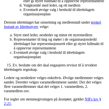
eller gi styret fullmakt til å oppnevne representantene
Valgkomité med leder, og ett medlem
Eventuelt øvrige valg i henhold til idrettslagets
organisasjonsplan
Dersom idrettslaget har omsetning og medlemstall under
terskel
fastsatt av Idrettsstyret
, velge:
Styre med leder, nestleder og minst ett styremedlem
Representanter til ting og møter i de organisasjonsledd
idrettslaget har representasjonsrett eller gi styret fullmakt til
å oppnevne representantene
Eventuelt øvrige valg i henhold til idrettslagets
organisasjonsplan
15. Ev. beslutte om det skal engasjeres revisor til å revidere
idrettslagets regnskap.
Ledere og nestledere velges enkeltvis. Øvrige medlemmer velges
samlet. Deretter velges varamedlemmene samlet. Der det velges
flere varamedlemmer skal det velges 1. varamedlem, 2.
varamedlem osv.
For regler om stemmegivningen på årsmøtet, gjelder
NIFs lov §
2-21
.