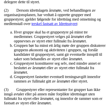
delegere dette til styret.
(2) Dersom idrettslagets årsmøte, ved behandlingen av
organisasjonsplanen, har vedtatt å opprette grupper med
gruppestyrer, gjelder følgende for idrettslag med omsetning og
medlemstall over
terskel fastsatt av Idrettsstyret
:
Hver gruppe skal ha et gruppestyre på minst tre
medlemmer. Gruppestyret velges på årsmøtet eller
oppnevnes av styret etter fullmakt fra årsmøtet.
Gruppen bør ha minst ett årlig møte der gruppen diskuterer
gruppens økonomi og aktiviteten i gruppen, og forslår
kandidater til gruppestyret, samt gir eventuelle innspill til
saker som behandles av styret eller årsmøtet.
Gruppestyret konstituerer seg selv, med mindre annet er
besluttet av årsmøtet eller av styret etter fullmakt fra
årsmøtet.
Gruppestyret fastsetter eventuell treningsavgift innenfor
rammen av fullmakt gitt av årsmøtet eller styret.
(3) Gruppestyrer eller representanter for grupper kan ikke
inngå avtaler eller på annen måte forplikte idrettslaget uten
fullmakt fra styret eller årsmøtet, og innenfor de rammer som er
fastsatt av styret eller årsmøtet.