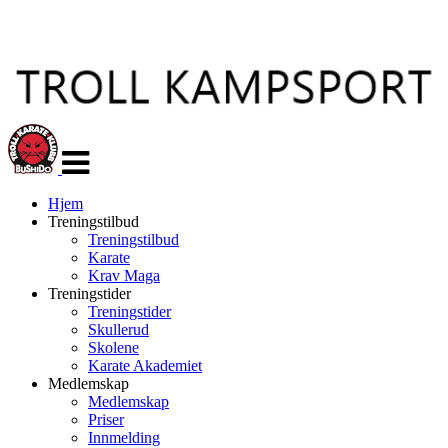
Veksle
navigasjon
Hjem
Treningstilbud
Treningstilbud
Karate
Krav Maga
Treningstider
Treningstider
Skullerud
Skolene
Karate Akademiet
Medlemskap
Medlemskap
Priser
Innmelding