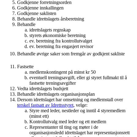
Godkjenne forretningsorden
Godkjenne innkallingen
Godkjenne saklisten
Behandle idrettslagets årsberetning
Behandle
idrettslagets regnskap
styrets økonomiske beretning
ev. beretning fra kontrollutvalget
ev. beretning fra engasjert revisor
Behandle øvrige saker som fremgår av godkjent sakliste
Fastsette
medlemskontingent på minst kr 50
eventuell treningsavgift, eller gi styret fullmakt til å
fastsette treningsavgifter
Vedta idrettslagets budsjett
Behandle idrettslagets organisasjonsplan
Dersom idrettslaget har omsetning og medlemstall over
terskel fastsatt av Idrettsstyret
, velge:
Styre med leder, nestleder og inntil 4 styremedlem
(minst ett)
Kontrollutvalg med leder og ett medlem
Representanter til ting og møter i de
organisasjonsledd idrettslaget har representasjonsrett