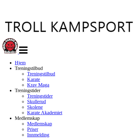
Veksle
navigasjon
Hjem
Treningstilbud
Treningstilbud
Karate
Krav Maga
Treningstider
Treningstider
Skullerud
Skolene
Karate Akademiet
Medlemskap
Medlemskap
Priser
Innmelding