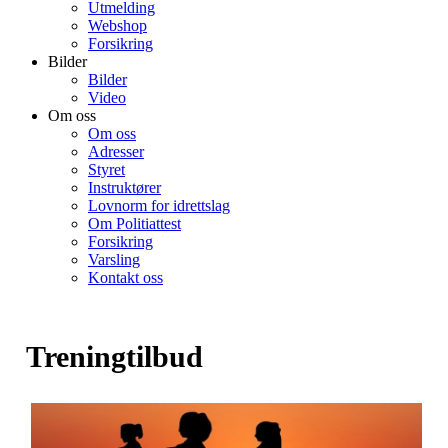
Utmelding
Webshop
Forsikring
Bilder
Bilder
Video
Om oss
Om oss
Adresser
Styret
Instruktører
Lovnorm for idrettslag
Om Politiattest
Forsikring
Varsling
Kontakt oss
Treningtilbud