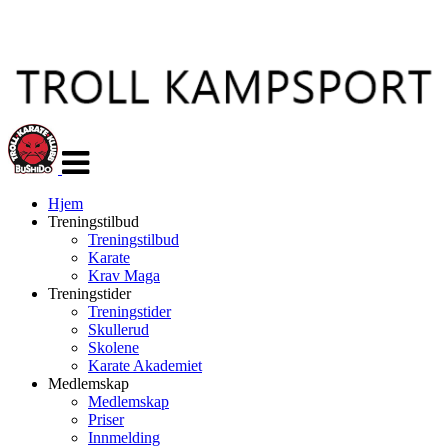
Veksle
navigasjon
Hjem
Treningstilbud
Treningstilbud
Karate
Krav Maga
Treningstider
Treningstider
Skullerud
Skolene
Karate Akademiet
Medlemskap
Medlemskap
Priser
Innmelding