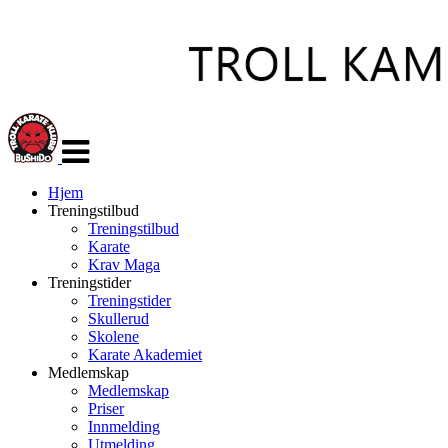
Veksle
navigasjon
Hjem
Treningstilbud
Treningstilbud
Karate
Krav Maga
Treningstider
Treningstider
Skullerud
Skolene
Karate Akademiet
Medlemskap
Medlemskap
Priser
Innmelding
Utmelding