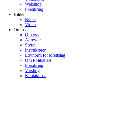
Webshop
Forsikring
Bilder
Bilder
Video
Om oss
Om oss
Adresser
Styret
Instruktører
Lovnorm for idrettslag
Om Politiattest
Forsikring
Varsling
Kontakt oss