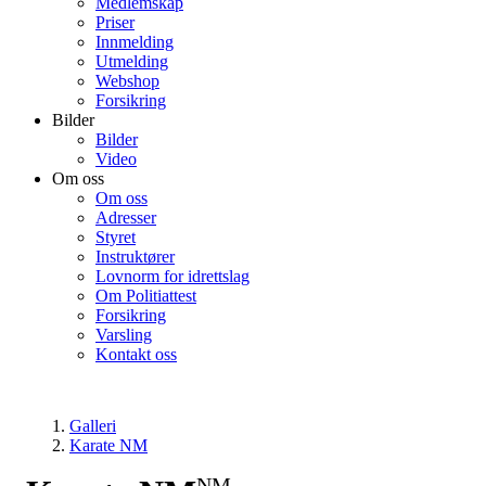
Medlemskap
Priser
Innmelding
Utmelding
Webshop
Forsikring
Bilder
Bilder
Video
Om oss
Om oss
Adresser
Styret
Instruktører
Lovnorm for idrettslag
Om Politiattest
Forsikring
Varsling
Kontakt oss
Galleri
Karate NM
NM