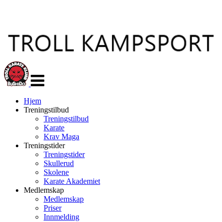
Veksle
navigasjon
Hjem
Treningstilbud
Treningstilbud
Karate
Krav Maga
Treningstider
Treningstider
Skullerud
Skolene
Karate Akademiet
Medlemskap
Medlemskap
Priser
Innmelding