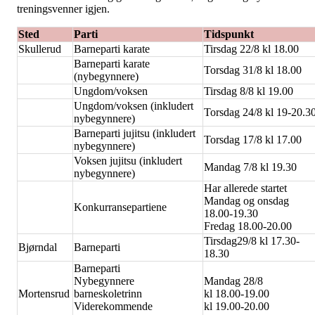
treningsvenner igjen.
Sted
Parti
Tidspunkt
Skullerud
Barneparti karate
Tirsdag 22/8 kl 18.00
Barneparti karate
Torsdag 31/8 kl 18.00
(nybegynnere)
Ungdom/voksen
Tirsdag 8/8 kl 19.00
Ungdom/voksen (inkludert
Torsdag 24/8 kl 19-20.3
nybegynnere)
Barneparti jujitsu (inkludert
Torsdag 17/8 kl 17.00
nybegynnere)
Voksen jujitsu (inkludert
Mandag 7/8 kl 19.30
nybegynnere)
Har allerede startet
Mandag og onsdag
Konkurransepartiene
18.00-19.30
Fredag 18.00-20.00
Tirsdag29/8 kl 17.30-
Bjørndal
Barneparti
18.30
Barneparti
Nybegynnere
Mandag 28/8
Mortensrud
barneskoletrinn
kl 18.00-19.00
Viderekommende
kl 19.00-20.00