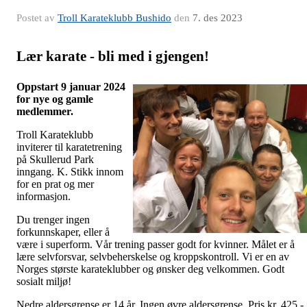
Postet av
Troll Karateklubb Bushido
den
7. des 2023
Lær karate - bli med i gjengen!
Oppstart 9 januar 2024
for nye og gamle
medlemmer.
Troll Karateklubb
inviterer til karatetrening
på Skullerud Park
inngang. K. Stikk innom
for en prat og mer
informasjon.
Du trenger ingen
forkunnskaper, eller å
være i superform. Vår trening passer godt for kvinner. Målet er å
lære selvforsvar, selvbeherskelse og kroppskontroll. Vi er en av
Norges største karateklubber og ønsker deg velkommen. Godt
sosialt miljø!
Nedre aldersgrense er 14 år. Ingen øvre aldersgrense. Pris kr. 425,-