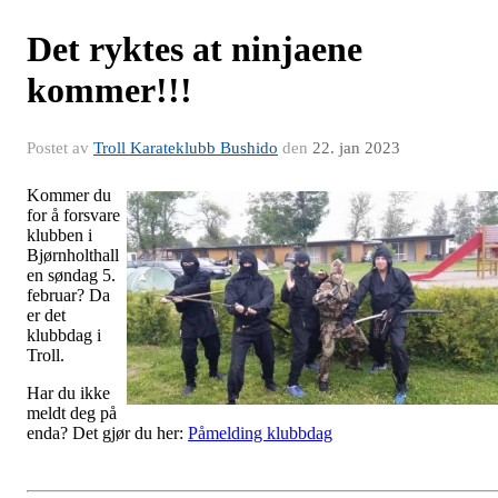
Det ryktes at ninjaene
kommer!!!
Postet av
Troll Karateklubb Bushido
den
22. jan 2023
Kommer du
for å forsvare
klubben i
Bjørnholthall
en søndag 5.
februar? Da
er det
klubbdag i
Troll.
Har du ikke
meldt deg på
enda? Det gjør du her:
Påmelding klubbdag