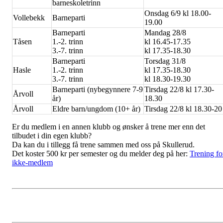
barneskoletrinn
Onsdag 6/9 kl 18.00-
Vollebekk
Barneparti
19.00
Barneparti
Mandag 28/8
Tåsen
1.-2. trinn
kl 16.45-17.35
3.-7. trinn
kl 17.35-18.30
Barneparti
Torsdag 31/8
Hasle
1.-2. trinn
kl 17.35-18.30
3.-7. trinn
kl 18.30-19.30
Barneparti (nybegynnere 7-9
Tirsdag 22/8 kl 17.30-
Årvoll
år)
18.30
Årvoll
Eldre barn/ungdom (10+ år)
Tirsdag 22/8 kl 18.30-20
Er du medlem i en annen klubb og ønsker å trene mer enn det
tilbudet i din egen klubb?
Da kan du i tillegg få trene sammen med oss på Skullerud.
Det koster 500 kr per semester og du melder deg på her:
Trening fo
ikke-medlem