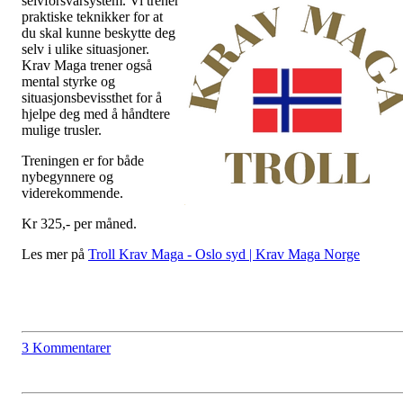
selvforsvarsystem. Vi trener
praktiske teknikker for at
du skal kunne beskytte deg
selv i ulike situasjoner.
Krav Maga trener også
mental styrke og
situasjonsbevissthet for å
hjelpe deg med å håndtere
mulige trusler.
Treningen er for både
nybegynnere og
viderekommende.
Kr 325,- per måned.
Les mer på
Troll Krav Maga - Oslo syd | Krav Maga Norge
3 Kommentarer